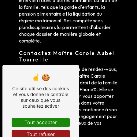
intervient dans d'autres domaines du droit de
la famille, tels que la garde d'enfants, la
pension alimentaire et la liquidation du
régime matrimonial. Ses compétences
pluridisciplinaires lui permettent d'aborder
chaque dossier de manière globale et
complète.
Contactez Maître Carole Aubel
Tourrette
Pour toute question ou prise de rendez-vous,
n'hésitez pas à contacter Maître Carole
Aubel Tourrette, Avocat en droit de la famille
Ce site utilise des cookies
à Ingersheim, au %companyPhone%. Elle se
et vous donne le contrôle
tient à votre disposition pour vous apporter
sur ceux que vous
son expertise et son soutien dans votre
souhaitez activer
procédure de divorce. Faites confiance à son
professionnalisme et à son engagement pour
Tout accepter
défendre vos intérêts au mieux de vos
intérêts.
Tout refuser