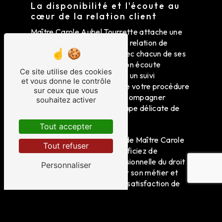
La disponibilité et l'écoute au
cœur de la relation client
Maître Carole Aubel Tourrette attache une
importance primordiale à la relation de
confiance qu'elle établit avec chacun de ses
clients. Sa disponibilité et son écoute
Ce site utilise des cookies
attentive vous garantissent un suivi
et vous donne le contrôle
personnalisé tout au long de votre procédure
sur ceux que vous
de divorce, afin de vous accompagner
souhaitez activer
sereinement dans cette étape délicate de
votre vie.
Tout accepter
En choisissant les services de Maître Carole
Tout refuser
Aubel Tourrette, vous bénéficiez de
l'engagement d'une professionnelle du droit
Personnaliser
de la famille passionnée par son métier et
résolument tournée vers la satisfaction de
ses clients.
Contactez dès maintenant Maître Carole